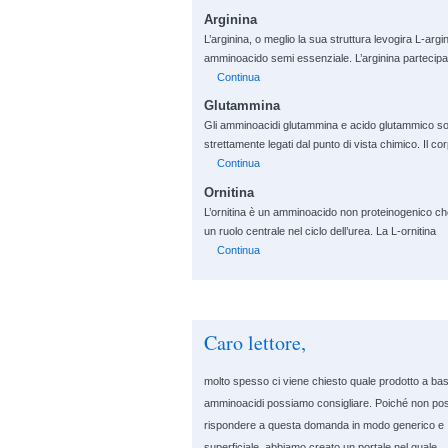
Arginina
L’arginina, o meglio la sua struttura levogira L-argi
amminoacido semi essenziale. L’arginina partecipa
Continua
Glutammina
Gli amminoacidi glutammina e acido glutammico s
strettamente legati dal punto di vista chimico. Il co
Continua
Ornitina
L’ornitina è un amminoacido non proteinogenico c
un ruolo centrale nel ciclo dell’urea. La L-ornitina
Continua
Caro lettore,
molto spesso ci viene chiesto quale prodotto a bas
amminoacidi possiamo consigliare. Poiché non po
rispondere a questa domanda in modo generico e
superficiale, abbiamo creato un portale nel quale