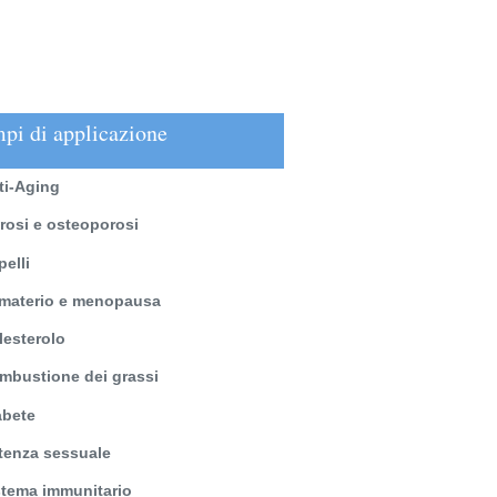
pi di applicazione
ti-Aging
trosi e osteoporosi
pelli
imaterio e menopausa
lesterolo
mbustione dei grassi
abete
tenza sessuale
stema immunitario