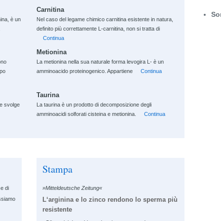
Carnitina
So
nina, è un
Nel caso del legame chimico carnitina esistente in natura,
definito più correttamente L-carnitina, non si tratta di
Continua
Metionina
ono
La metionina nella sua naturale forma levogira L- è un
rpo
amminoacido proteinogenico. Appartiene
Continua
Taurina
he svolge
La taurina è un prodotto di decomposizione degli
amminoacidi solforati cisteina e metionina.
Continua
Stampa
e di
»Mitteldeutsche Zeitung«
L‘arginina e lo zinco rendono lo sperma più
ssiamo
resistente