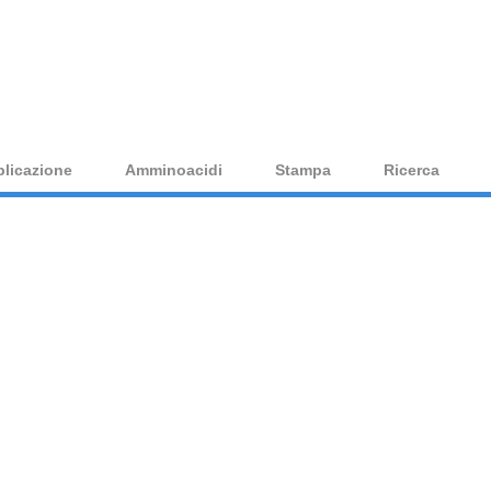
amminoacido.com — Il portale scientifico per gli amminoacidi
plicazione
Amminoacidi
Stampa
Ricerca