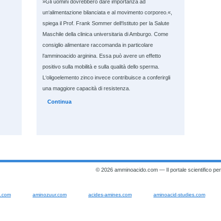
»Gli uomini dovrebbero dare importanza ad
un‘alimentazione bilanciata e al movimento corporeo.«,
spiega il Prof. Frank Sommer dell‘Istituto per la Salute
Maschile della clinica universitaria di Amburgo. Come
consiglio alimentare raccomanda in particolare
l‘amminoacido arginina. Essa può avere un effetto
positivo sulla mobilità e sulla qualità dello sperma.
L‘oligoelemento zinco invece contribuisce a conferirgli
una maggiore capacità di resistenza.
Continua
© 2026 amminoacido.com — Il portale scientifico per
e.com
aminozuur.com
acides-amines.com
aminoacid-studies.com