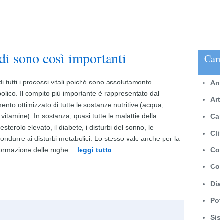
di sono così importanti
Cam
i tutti i processi vitali poiché sono assolutamente
An
olico. Il compito più importante è rappresentato dal
Ar
nto ottimizzato di tutte le sostanze nutritive (acqua,
 vitamine). In sostanza, quasi tutte le malattie della
Ca
esterolo elevato, il diabete, i disturbi del sonno, le
Cl
ricondurre ai disturbi metabolici. Lo stesso vale anche per la
formazione delle rughe.
leggi tutto
Co
Co
Di
Po
Si