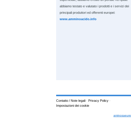
abbiamo testato e valutato i prodotti e i servizi dei
principali produttori ed offerenti europei:
www.amminoacido.info
Contatto / Note legali
·
Privacy Policy
·
Impostazioni dei cookie
aminosaeur